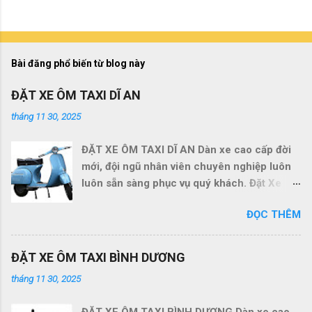
Bài đăng phổ biến từ blog này
ĐẶT XE ÔM TAXI DĨ AN
tháng 11 30, 2025
ĐẶT XE ÔM TAXI DĨ AN Dàn xe cao cấp đời
mới, đội ngũ nhân viên chuyên nghiệp luôn
luôn sẵn sàng phục vụ quý khách. Đặt Xe
Ôm Taxi Siêu Rẻ , uy tin nhanh chóng tại:
ĐỌC THÊM
https://www.datxeomtaxisieure.online Chắc
chắn sẽ làm hài lòng quý khách. Quý khách
có nhu cầu vui lòng gọi điện đến số
ĐẶT XE ÔM TAXI BÌNH DƯƠNG
087.900.893 . Để được phục vụ nhanh nhất
tháng 11 30, 2025
ĐẶT XE ÔM TAXI DĨ AN Đặt Xe Liên hệ ☎️ :
0877.900.893 TỔNG ĐÀI ĐẶT XE ÔM TAXI
ĐẶT XE ÔM TAXI BÌNH DƯƠNG Dàn xe cao