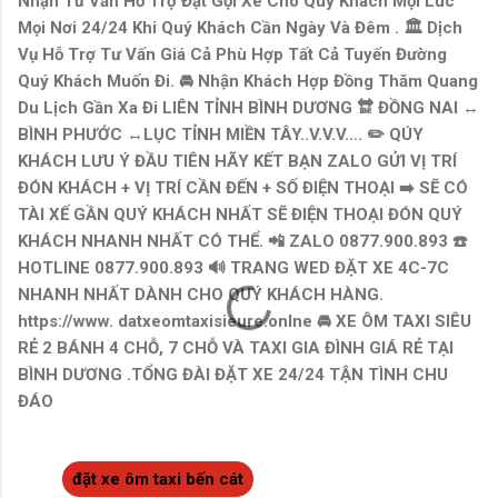
Nhận Tư Vấn Hỗ Trợ Đặt Gọi Xe Cho Quý Khách Mọi Lúc
Mọi Nơi 24/24 Khi Quý Khách Cần Ngày Và Đêm . 🏛 Dịch
Vụ Hỗ Trợ Tư Vấn Giá Cả Phù Hợp Tất Cả Tuyến Đường
Quý Khách Muốn Đi. 🚘 Nhận Khách Hợp Đồng Thăm Quang
Du Lịch Gần Xa Đi LIÊN TỈNH BÌNH DƯƠNG 🔛 ĐỒNG NAI ↔️
BÌNH PHƯỚC ↔️LỤC TỈNH MIỀN TÂY..V.V.V…. ✏️ QÚY
KHÁCH LƯU Ý ĐẦU TIÊN HÃY KẾT BẠN ZALO GỬI VỊ TRÍ
ĐÓN KHÁCH + VỊ TRÍ CẦN ĐẾN + SỐ ĐIỆN THOẠI ➡️ SẼ CÓ
TÀI XẾ GẦN QUÝ KHÁCH NHẤT SẼ ĐIỆN THOẠI ĐÓN QUÝ
KHÁCH NHANH NHẤT CÓ THỂ. 📲 ZALO 0877.900.893 ☎️
HOTLINE 0877.900.893 🔊 TRANG WED ĐẶT XE 4C-7C
NHANH NHẤT DÀNH CHO QUÝ KHÁCH HÀNG.
https://www. datxeomtaxisieure.onlne 🚘 XE ÔM TAXI SIÊU
RẺ 2 BÁNH 4 CHỖ, 7 CHỖ VÀ TAXI GIA ĐÌNH GIÁ RẺ TẠI
BÌNH DƯƠNG .TỔNG ĐÀI ĐẶT XE 24/24 TẬN TÌNH CHU
ĐÁO
đặt xe ôm taxi bến cát