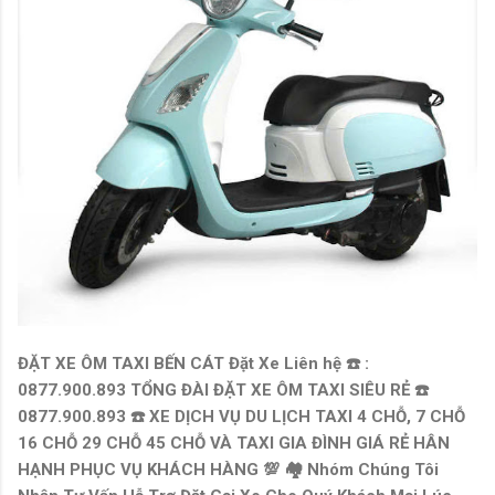
ĐẶT XE ÔM TAXI BẾN CÁT
Đặt Xe Liên hệ ☎️ :
0877.900.893 TỔNG ĐÀI ĐẶT XE ÔM TAXI SIÊU RẺ ☎️
0877.900.893 ☎️ XE DỊCH VỤ DU LỊCH TAXI 4 CHỖ, 7 CHỖ
16 CHỖ 29 CHỖ 45 CHỖ VÀ TAXI GIA ĐÌNH GIÁ RẺ HÂN
HẠNH PHỤC VỤ KHÁCH HÀNG 💯 🏘 Nhóm Chúng Tôi